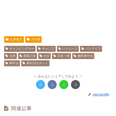
九州地方
大分県
キャンピングカー
キャンプ
ハイエース
バンライフ
九州
原尻の滝
大分
日本一周
無料車中泊
車中泊
車中泊スポット
みんなにシェアしてみよう
vanvanlife
関連記事