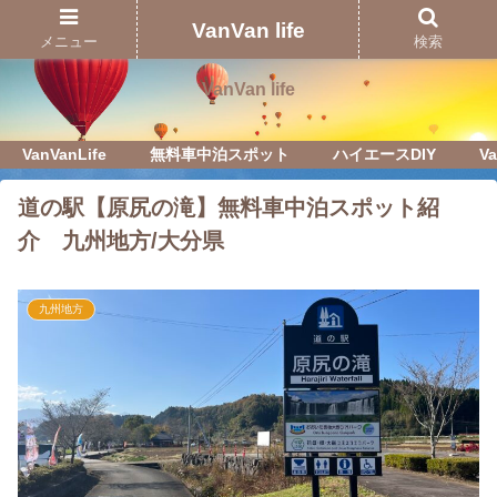
Just another WordPress site
VanVan life
メニュー
検索
VanVan life
VanVanLife
無料車中泊スポット
ハイエースDIY
Va
道の駅【原尻の滝】無料車中泊スポット紹
介 九州地方/大分県
九州地方