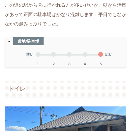
この道の駅から滝に行かれる方が多いせいか、朝から活気
があって正面の駐車場はかなり混雑します！平日でもなか
なかの混みっぷりでした。
敷地/駐車場
狭い
広い
1
２
３
4
５
トイレ