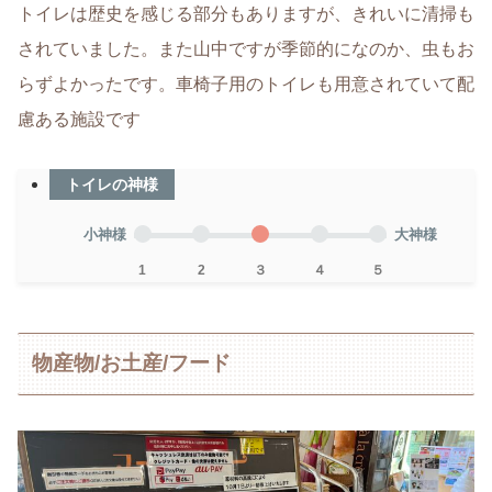
トイレは歴史を感じる部分もありますが、きれいに清掃も
されていました。また山中ですが季節的になのか、虫もお
らずよかったです。車椅子用のトイレも用意されていて配
慮ある施設です
トイレの神様
小神様
大神様
1
2
３
４
５
物産物/お土産/フード