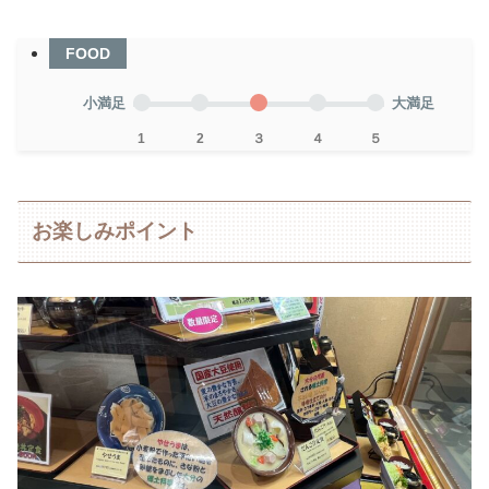
FOOD
小満足
大満足
1
2
３
４
５
お楽しみポイント