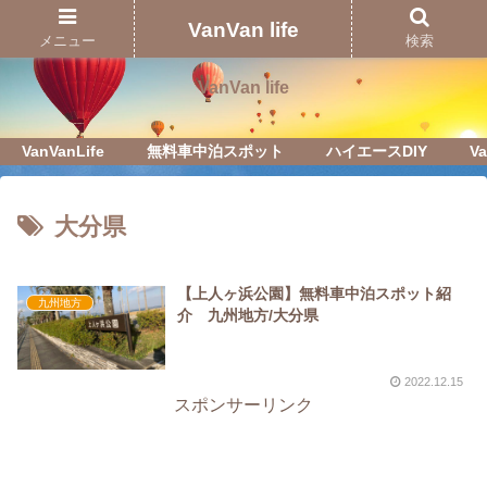
Just another WordPress site
VanVan life
メニュー
検索
VanVan life
VanVanLife
無料車中泊スポット
ハイエースDIY
Va
大分県
【上人ヶ浜公園】無料車中泊スポット紹
九州地方
介 九州地方/大分県
2022.12.15
スポンサーリンク