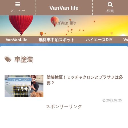
Just another WordPress site
VanVan life
メニュー
検索
VanVan life
VanVanLife
無料車中泊スポット
ハイエースDIY
Va
車塗装
塗装検証！ミッチャクロンとプラサフは必
ハイエースDIY
要？
2022.07.25
スポンサーリンク