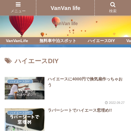
Just another WordPress site
VanVan life
メニュー
検索
VanVan life
VanVanLife
無料車中泊スポット
ハイエースDIY
Va
ハイエースDIY
ハイエースに4000円で換気扇作っちゃお
ハイエースDIY
う
2022.09.27
ラバーシートでハイエース窓埋め!!
ハイエースDIY