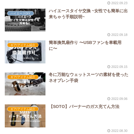
2022.09.23
ハイエースタイヤ交換 ~女性でも簡単に出
ハイエースDIY
来ちゃう手順説明~
2022.09.18
簡単換気扇作り 〜USBファンを車載用
ギア/アイテム紹介
に〜
2022.09.15
冬に万能なウェットスーツの素材を使った
ギア/アイテム紹介
ネオプレン手袋
2022.09.06
【SOTO】バーナーのガス充てん方法
ギア/アイテム紹介
2022.08.30