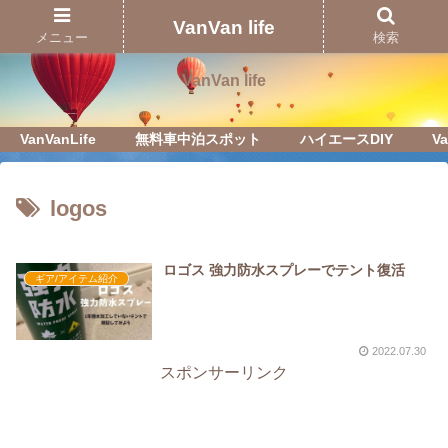
Just another WordPress site
VanVan life
メニュー
検索
VanVan life
VanVanLife
無料車中泊スポット
ハイエースDIY
Va
logos
ロゴス 強力防水スプレーでテント復活
ギア/アイテム紹介
2022.07.30
スポンサーリンク