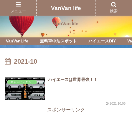
Just another WordPress site
VanVan life
メニュー
検索
VanVan life
VanVanLife
無料車中泊スポット
ハイエースDIY
Va
2021-10
ハイエースは世界最強！！
キャンピングカー
2021.10.06
スポンサーリンク