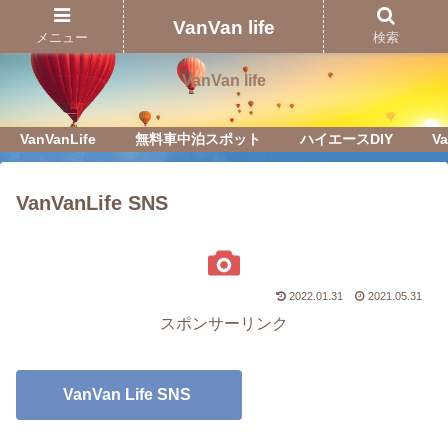
Just another WordPress site
VanVan life
メニュー
検索
VanVan life
VanVanLife
無料車中泊スポット
ハイエースDIY
Va
VanVanLife SNS
2022.01.31
2021.05.31
スポンサーリンク
VanVan Life SNS