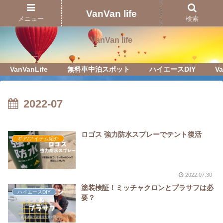
Just another WordPress site
VanVan life
メニュー
検索
VanVan life
VanVanLife
無料車中泊スポット
ハイエースDIY
Va
2022-07
ロゴス 強力防水スプレーでテント復活
ギア/アイテム紹介
2022.07.30
塗装検証！ミッチャクロンとプラサフは必
ハイエースDIY
要？