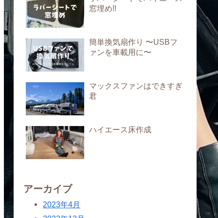
窓埋め!!
簡単換気扇作り 〜USBフ
ァンを車載用に〜
マックスファンはできすぎ
君
ハイエース床作成
アーカイブ
2023年4月