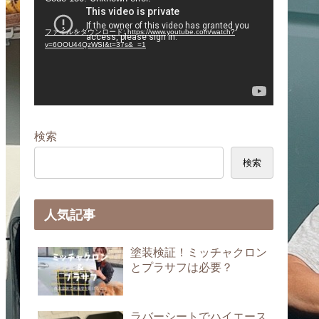
画
プ
ファイルをダウンロード: https://www.youtube.com/watch?
レ
v=6OOU44QzWSI&t=37s&_=1
ー
ヤ
ー
検索
検索
人気記事
塗装検証！ミッチャクロン
とプラサフは必要？
ラバーシートでハイエース