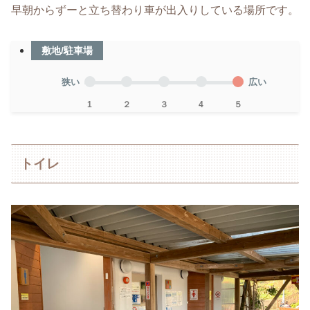
早朝からずーと立ち替わり車が出入りしている場所です。
敷地/駐車場
狭い
広い
1
２
３
4
５
トイレ