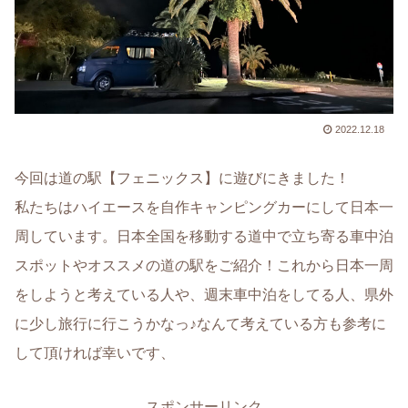
2022.12.18
今回は道の駅【フェニックス】に遊びにきました！
私たちはハイエースを自作キャンピングカーにして日本一
周しています。日本全国を移動する道中で立ち寄る車中泊
スポットやオススメの道の駅をご紹介！これから日本一周
をしようと考えている人や、週末車中泊をしてる人、県外
に少し旅行に行こうかなっ♪なんて考えている方も参考に
して頂ければ幸いです、
スポンサーリンク