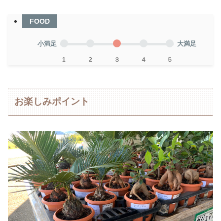
FOOD
小満足
大満足
1
2
３
４
５
お楽しみポイント