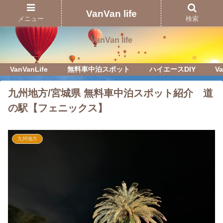
Just another WordPress site
VanVan life
メニュー
検索
VanVan life
VanVanLife
無料車中泊スポット
ハイエースDIY
Va
九州地方/宮城県 無料車中泊スポット紹介 道
の駅【フェニックス】
九州地方