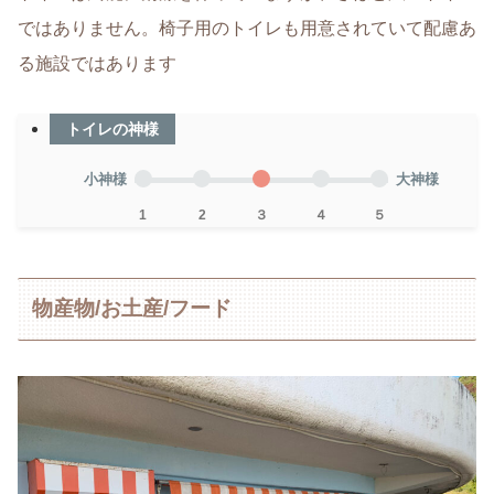
ではありません。椅子用のトイレも用意されていて配慮あ
る施設ではあります
トイレの神様
小神様
大神様
1
2
３
４
５
物産物/お土産/フード