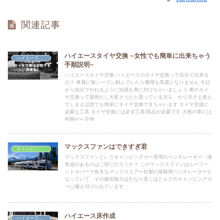
関連記事
ハイエースタイヤ交換 ~女性でも簡単に出来ちゃう
ハイエースDIY
手順説明~
ハイエースタイヤ交換 ハイエースのタイヤ交換って自分で出来る
の？ 車屋に毎シーズン頼んでいたら費用も馬鹿になりません 今日
から自分でやれるように知識を身に付けちゃいましょう 車のタイ
ヤ交換って面倒だし大変そうだと思っている方も、やり方さえ覚え
てしまえば誰でも簡単にタイヤ交換できちゃいます タイヤ交換に
必要な工具 タイヤ交換には必ず工具/部品が必要です 大抵の車には
初期から交換
マックスファンはできすぎ君
キャンピングカー
マックスファンというキャンピングカー専用のベンチレーター・換
気扇があるのはご存じだろうか？ このマックスファンはルーフベ
ントカバーで有名なマックスエアー社製の屋根用ベンチレーターと
なっていて、その換気能力はかなり高くほとんどのキャンピングカ
ーに備え付けられています
ハイエース床作成
ハイエースDIY