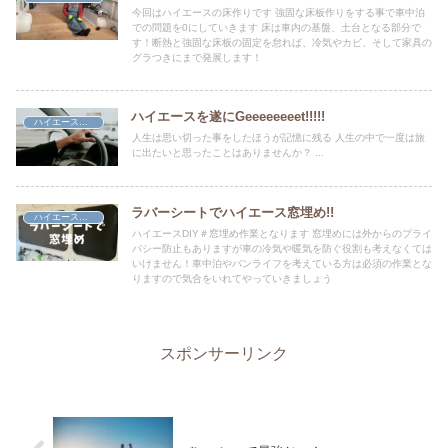
今回はハイエースの床作りです 強固な床板作りをする事で車中泊
での問題を0にしていきます 床は車内の基盤、土台となる部分で
す！断熱と強固な床板の固定を怠れば、冷気やカビ、そして家具の
グラつきにまで発展します！
ハイエースを遂にGeeeeeeeet!!!!!
ハイエースDIY
人生は思い切った事をしたほうが記憶に残る 人生の中で一度は旅
に出たいと思ったことはありませんか？ ...
ラバーシートでハイエース窓埋め!!
ハイエースDIY
ハイエースDIY＃窓埋め作業となります 窓埋めには外からのプライ
バシー防止もありますが車の冷気や暖気を防ぐ役割も考えなくては
いけません！車中泊やバンライフを考えている方は必須の作業とな
りますので気合をいれてやっていきましょう
スポンサーリンク