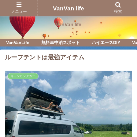
Just another WordPress site
VanVan life
メニュー
検索
VanVan life
VanVanLife
無料車中泊スポット
ハイエースDIY
Va
ルーフテントは最強アイテム
キャンピングカー