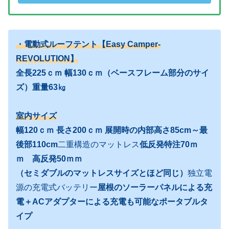
・電動式ルーフテント【Easy Camper-
REVOLUTION】
全長225ｃｍ 幅130ｃｍ（ベースフレーム部分のサイ
ズ）重量63㎏
室内サイズ
幅120ｃｍ 長さ200ｃｍ 展開時の内部高さ85cm～最
後部110cm
二重構造のマットレス
低反発特注70ｍ
ｍ 高反発50ｍｍ
（セミダブルのマットレスサイズとほど同じ）
独立電
源の充電式バッテリー
屋根のソーラーパネルによる充
電＋ACアダプターによる充電も可能なポータブルタ
イプ