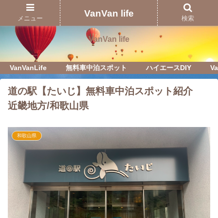
Just another WordPress site
VanVan life
メニュー
検索
VanVan life
VanVanLife
無料車中泊スポット
ハイエースDIY
Va
道の駅【たいじ】無料車中泊スポット紹介
近畿地方/和歌山県
和歌山県