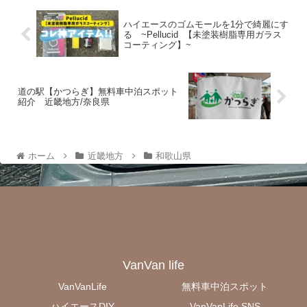
ハイエースのゴムモールを1分で綺麗にす
る ~Pellucid 【未塗装樹脂専用ガラス
コーティング】~
道の駅【かつらぎ】無料車中泊スポット
紹介 近畿地方/奈良県
ホーム
近畿地方
和歌山県
VanVan life
VanVanLife
無料車中泊スポット
ハイエースDIY
VanVanLife SNS