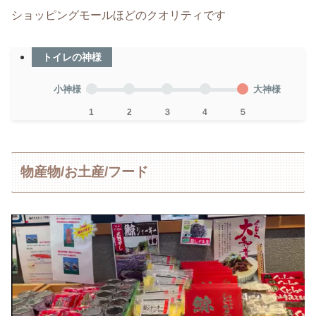
ショッピングモールほどのクオリティです
トイレの神様
小神様
大神様
1
2
３
4
５
物産物/お土産/フード