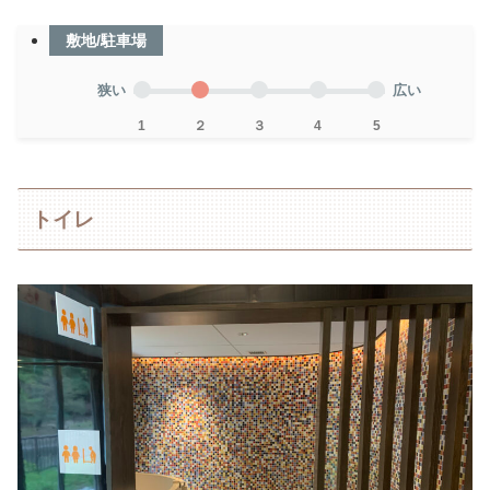
敷地/駐車場
狭い
広い
1
２
３
4
5
トイレ