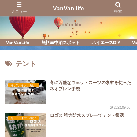
Just another WordPress site
VanVan life
メニュー
検索
VanVan life
VanVanLife
無料車中泊スポット
ハイエースDIY
Va
テント
冬に万能なウェットスーツの素材を使った
ギア/アイテム紹介
ネオプレン手袋
2022.09.06
ロゴス 強力防水スプレーでテント復活
ギア/アイテム紹介