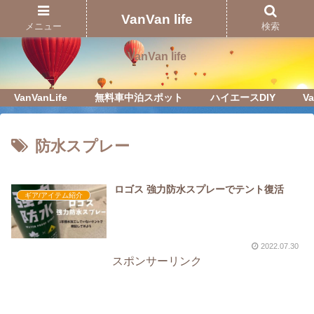
Just another WordPress site
VanVan life
メニュー
検索
VanVan life
VanVanLife
無料車中泊スポット
ハイエースDIY
Va
防水スプレー
ロゴス 強力防水スプレーでテント復活
ギア/アイテム紹介
2022.07.30
スポンサーリンク