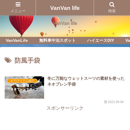
Just another WordPress site
VanVan life
メニュー
検索
VanVan life
VanVanLife
無料車中泊スポット
ハイエースDIY
Va
防風手袋
冬に万能なウェットスーツの素材を使った
ギア/アイテム紹介
ネオプレン手袋
2022.09.06
スポンサーリンク