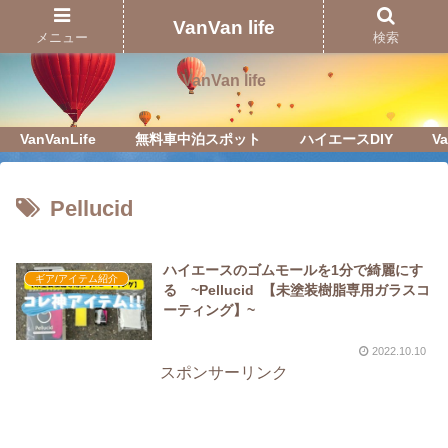
Just another WordPress site
VanVan life
メニュー
検索
VanVan life
VanVanLife
無料車中泊スポット
ハイエースDIY
Va
Pellucid
ハイエースのゴムモールを1分で綺麗にす
ギア/アイテム紹介
る ~Pellucid 【未塗装樹脂専用ガラスコ
ーティング】~
2022.10.10
スポンサーリンク