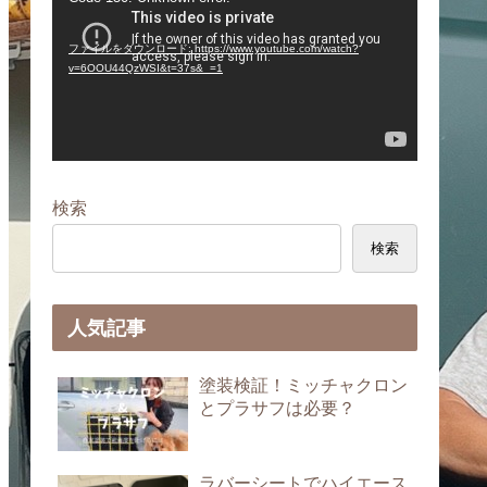
画
プ
ファイルをダウンロード: https://www.youtube.com/watch?
レ
v=6OOU44QzWSI&t=37s&_=1
ー
ヤ
ー
検索
検索
人気記事
塗装検証！ミッチャクロン
とプラサフは必要？
ラバーシートでハイエース