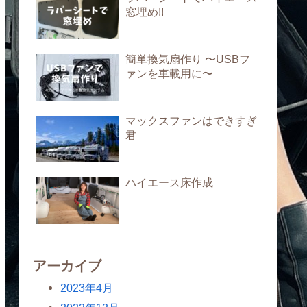
窓埋め!!
簡単換気扇作り 〜USBフ
ァンを車載用に〜
マックスファンはできすぎ
君
ハイエース床作成
アーカイブ
2023年4月