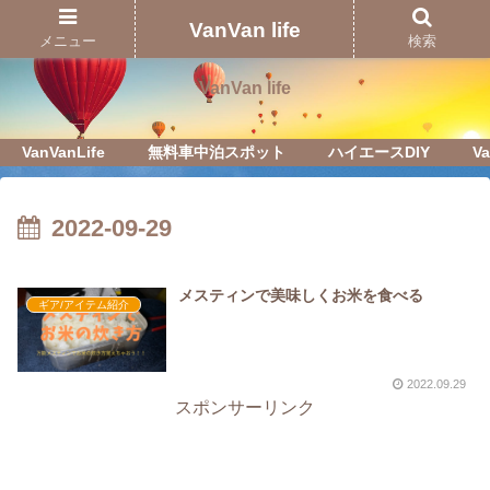
Just another WordPress site
VanVan life
メニュー
検索
VanVan life
VanVanLife
無料車中泊スポット
ハイエースDIY
Va
2022-09-29
メスティンで美味しくお米を食べる
ギア/アイテム紹介
2022.09.29
スポンサーリンク