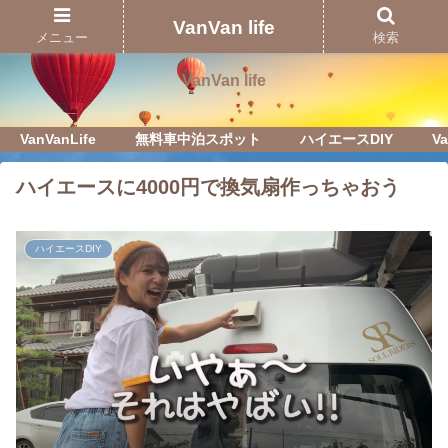
Just another WordPress site
VanVan life
メニュー
検索
VanVan life
VanVanLife
無料車中泊スポット
ハイエースDIY
Va
ハイエースに4000円で換気扇作っちゃおう
ハイエースDIY