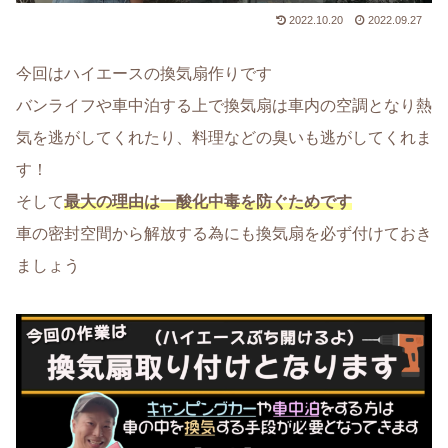
2022.10.20
2022.09.27
今回はハイエースの換気扇作りです
バンライフや車中泊する上で換気扇は車内の空調となり熱
気を逃がしてくれたり、料理などの臭いも逃がしてくれま
す！
そして
最大の理由は一酸化中毒を防ぐためです
車の密封空間から解放する為にも換気扇を必ず付けておき
ましょう